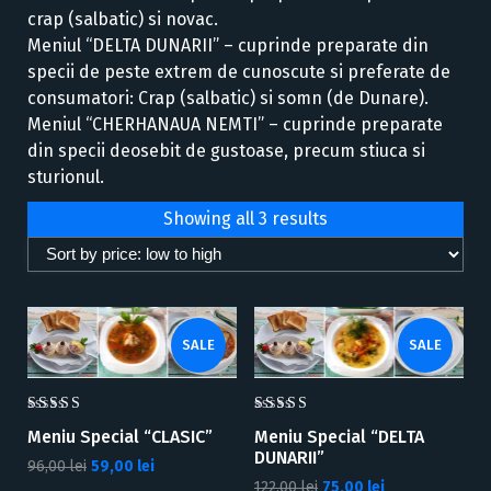
crap (salbatic) si novac.
Meniul “DELTA DUNARII” – cuprinde preparate din
specii de peste extrem de cunoscute si preferate de
consumatori: Crap (salbatic) si somn (de Dunare).
Meniul “CHERHANAUA NEMTI” – cuprinde preparate
din specii deosebit de gustoase, precum stiuca si
sturionul.
S
Showing all 3 results
o
r
t
e
SALE
SALE
d
b
y
5.00
5.00
p
Meniu Special “CLASIC”
Meniu Special “DELTA
out of 5
out of 5
r
DUNARII”
Original
Current
96,00
lei
59,00
lei
i
Original
Current
price
price
122,00
lei
75,00
lei