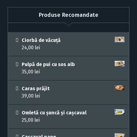
Produse Recomandate
Ciorbă de văcuță
24,00
lei
Pulpă de pui cu sos alb
35,00
lei
Caras prăjit
39,00
lei
Omletă cu șuncă și cașcaval
25,00
lei
Cașcaval pane