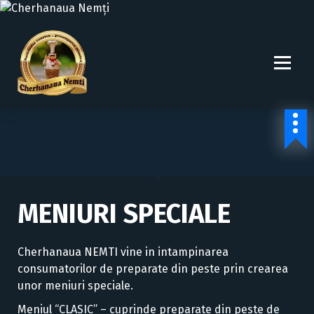
S
k
i
p
t
o
Preparate din peste si fructe de mare.
c
o
n
t
e
n
MENIURI SPECIALE
t
Cherhanaua NEMTI vine in intampinarea
consumatorilor de preparate din peste prin crearea
unor meniuri speciale.
Meniul “CLASIC” – cuprinde preparate din peste de