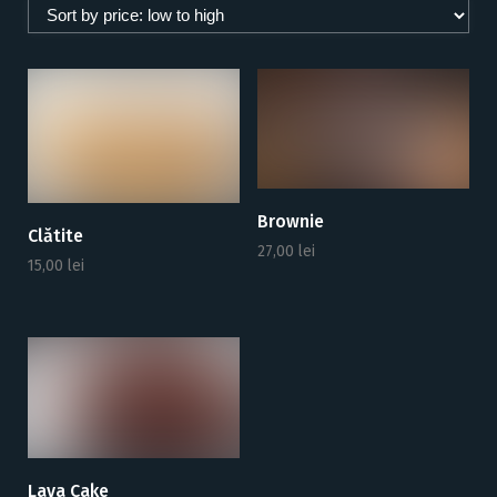
o
r
t
e
d
b
y
p
r
Brownie
Clătite
i
27,00
lei
15,00
lei
c
e
:
l
o
w
t
o
h
Lava Cake