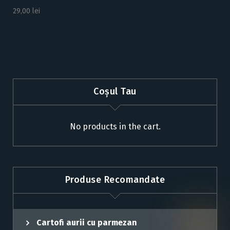
i
29,00
lei
g
h
Coșul Tau
No products in the cart.
Produse Recomandate
Cartofi aurii cu parmezan