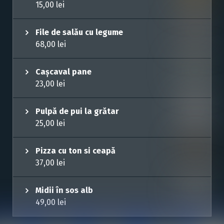
15,00
lei
File de salău cu legume
68,00
lei
Cașcaval pane
23,00
lei
Pulpă de pui la grătar
25,00
lei
Pizza cu ton si ceapă
37,00
lei
Midii în sos alb
49,00
lei