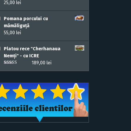
25,00
lei
Pomana porcului cu
mămăliguță
55,00
lei
Platou rece "Cherhanaua
Nemți" - cu ICRE
189,00
lei
Rated
5.00
out of 5