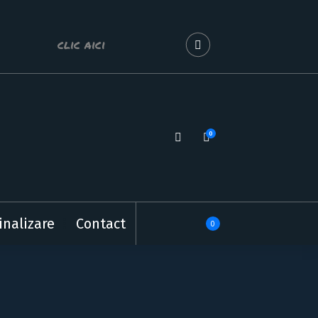
clic aici
0
Preparate din peste si fructe de mare.
inalizare
Contact
0