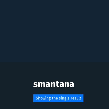
smantana
Showing the single result