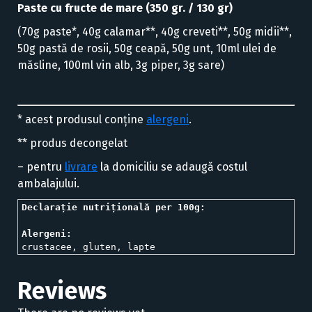
Paste cu fructe de mare (350 gr. / 130 gr)
(70g paste*, 40g calamar**, 40g creveti**, 50g midii**,
50g pastă de rosii, 50g ceapă, 50g unt, 10ml ulei de
măsline, 100ml vin alb, 3g piper, 3g sare)
* acest produsul conține
alergeni
.
** produs decongelat
– pentru
livrare
la domiciliu se adaugă costul
ambalajului.
Declarație nutrițională per 100g:
crustacee, gluten, lapte
Reviews