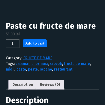
Paste cu fructe de mare
55,00
lei
Paste
Add to cart
cu
fructe
Category:
FRUCTE DE MARE
de
Tags:
calamar
,
cherhana
,
creveti
,
fructe de mare
,
mare
midii
,
paste
,
peste
,
rapane
,
restaurant
quantity
Description
Reviews (0)
Description