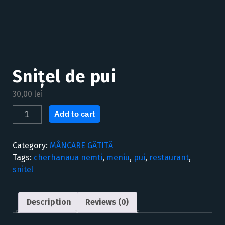
Snițel de pui
30,00
lei
Snițel
Add to cart
de
pui
Category:
MÂNCARE GĂTITĂ
quantity
Tags:
cherhanaua nemti
,
meniu
,
pui
,
restaurant
,
snitel
Description
Reviews (0)